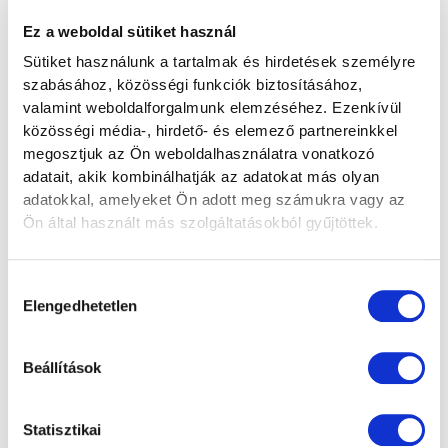
tevékenységével összefüggésben az Érintettek
Ez a weboldal sütiket használ
személyes adatait az alább linkről letölthető
Sütiket használunk a tartalmak és hirdetések személyre
Adatkezelési tájékoztatóban foglaltak szerint
szabásához, közösségi funkciók biztosításához,
kezeli.
valamint weboldalforgalmunk elemzéséhez. Ezenkívül
közösségi média-, hirdető- és elemező partnereinkkel
Adatkezelési tájékoztató (pdf)
megosztjuk az Ön weboldalhasználatra vonatkozó
adatait, akik kombinálhatják az adatokat más olyan
adatokkal, amelyeket Ön adott meg számukra vagy az
(A dokumentum megjelenítéséhez Adobe Acrobat
Ön által használt más szolgáltatásokból gyűjtöttek.
Reader szükséges. Amennyiben az Ön számítógépén
nincs telepítve a program, az alábbi linkre kattintva
Hozzájárulás
ingyenesen letöltheti:
Elengedhetetlen
kiválasztása
https://get.adobe.com/hu/reader/
)
Beállítások
Statisztikai