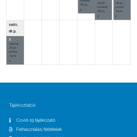
szombat
.
08.
28.
–
.
08.
30.
–
.
08.
29.
szombat
péntek
X
.
08.
29.
.
09.
04.
X
X
hétfő
.
08.
31.
X
vasárnap
.
08.
30.
–
péntek
.
09.
04.
X
Tájékoztatók
Covid-19 tájékozató
Felhasználási feltételek