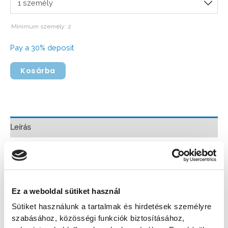
1 személy
Minimum személy: 2
Pay a
30%
deposit
Kosárba
Leírás
A kisebb, jobboldali apartmanban 3 személy szállásolható
el. A lakrészt egyterű nappali és hálótér (160×200-as
franciaággyal és 140×200-as ággyá nyitható
Ez a weboldal sütiket használ
sarokkanapéval), valamint külön nyíló konyha és
Sütiket használunk a tartalmak és hirdetések személyre
fürdőszoba, illetve saját terasz alkotja.
szabásához, közösségi funkciók biztosításához,