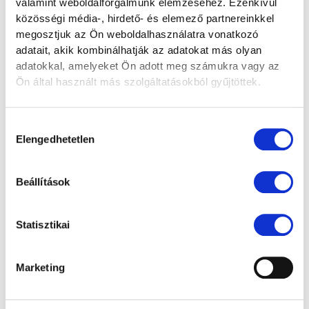
valamint weboldalforgalmunk elemzéséhez. Ezenkívül
közösségi média-, hirdető- és elemező partnereinkkel
megosztjuk az Ön weboldalhasználatra vonatkozó
adatait, akik kombinálhatják az adatokat más olyan
adatokkal, amelyeket Ön adott meg számukra vagy az
Ön által használt más szolgáltatásokból gyűjtöttek.
Foglaltsági naptár
H
Hozzájárulás
ó
Elengedhetetlen
kiválasztása
n
a
2026 Augusztus
Beállítások
p
HÉT
KED
SZE
CSÜ
PÉN
SZO
VAS
k
Statisztikai
szomba
vasárna
i
t
p
v
.
08.
01.
.
08.
02.
Marketing
á
hétfő
.
kedd
.
szerda
.
csütörtö
péntek
szomba
vasárna
l
08.
03.
08.
04.
08.
05.
k
.
08.
07.
t
p
.
08.
06.
.
08.
08.
.
08.
09.