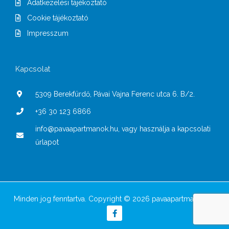
Adatkezelési tájékoztató
Cookie tájékoztató
Impresszum
Kapcsolat
5309 Berekfürdő, Pávai Vajna Ferenc utca 6. B/2.
+36 30 123 6866
info@pavaapartmanok.hu, vagy használja a kapcsolati
űrlapot
Minden jog fenntartva. Copyright © 2026 pavaapartmanok.hu
F
a
c